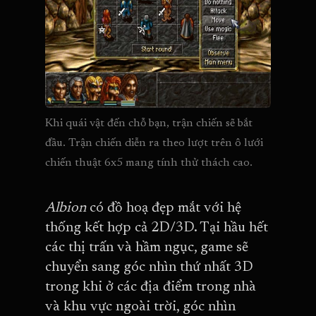
Khi quái vật đến chỗ bạn, trận chiến sẽ bắt 
đầu. Trận chiến diễn ra theo lượt trên ô lưới 
chiến thuật 6x5 mang tính thử thách cao.
Albion
có đồ hoạ đẹp mắt với hệ
thống kết hợp cả 2D/3D. Tại hầu hết
các thị trấn và hầm ngục, game sẽ
chuyển sang góc nhìn thứ nhất 3D
trong khi ở các địa điểm trong nhà
và khu vực ngoài trời, góc nhìn