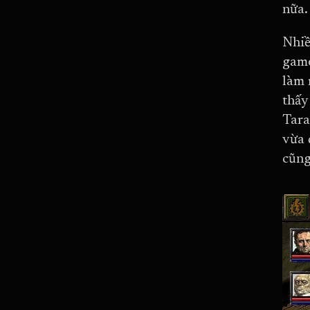
nữa.
Nhiề
game
làm 
thấy
Tara
vừa 
cũng