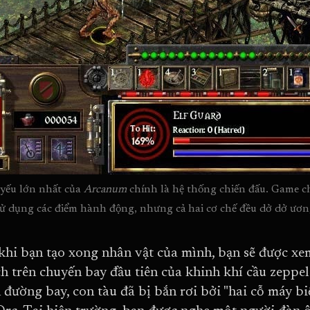
yếu lớn nhất của 
Arcanum 
chính là hệ thống chiến đấu. Game ch
sử dụng các điểm hành động, nhưng cả hai cơ chế đều dở dở ươ
khi bạn tạo xong nhân vật của mình, bạn sẽ được x
h trên chuyến bay đầu tiên của khinh khí cầu zeppel
 đường bay, con tàu đã bị bắn rơi bởi "hai cỗ máy bi