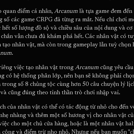
 quan điểm cá nhân,
Arcanum
là tựa game đem đến 
g số các game CRPG đã từng ra mắt. Nếu chỉ chơi mộ
 hết số lượng đồ sộ và chiều sâu của nội dung và cơ 
 chắn vẫn chưa đủ khám phá hết. Các nhân vật có tu
 tạo nhân vật, mà còn trong gameplay lẫn tuỳ chọn l
anum
.
riêng việc tạo nhân vật trong
Arcanum
cũng yêu cầu
g có hệ thống phân lớp, nên bạn sẽ không phải chọn
 trong số 8 chủng tộc cùng hơn 50 câu chuyện lý lịc
 và cũng đúng theo tinh thần trò chơi nhập vai.
ịch của nhân vật có thể có tác động từ nhỏ cho đến 
 nhẹ nhàng và thêm một số hương vị cho nhân vật củ
việc cho một chủ cửa hàng, hoặc là một nhân vật hal
 cộng và điểm trừ nho nhỏ. Nhưng nếu bạn muốn "chơ