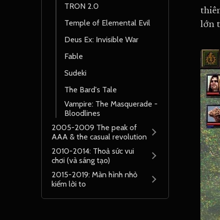
TRON 2.0
thiê
Temple of Elemental Evil
lớn 
Deus Ex: Invisible War
Fable
Sudeki
The Bard's Tale
Vampire: The Masquerade -
Bloodlines
2005-2009 The peak of
AAA & the casual revolution
2010-2014: Thoả sức vui
chơi (và sáng tạo)
2015-2019: Màn hình nhỏ
kiếm lời to