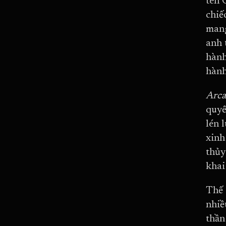
tên 
chiế
mang
anh 
hành
hành
Arc
quyế
lén 
xinh
thủy
khai
Thế 
nhiề
thần