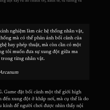
ng đột xảy ra do chính trị, kinh tế, tư tưởng và 
kinh nghiệm làm các hệ thống nhân vật,
 thống mà có thể phản ánh bối cảnh của
ghệ hay phép thuật, mà còn cần có một
úng tôi muốn đưa sự xung đột giữa ma
 trong từng nhân vật.
h Arcanum
. Game đặt bối cảnh một thế giới high
đến xung đột ở khắp nơi, mà cụ thể là do
 kính để người chơi được nhìn thấy nội