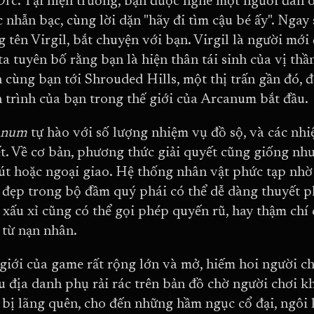
Orc. Tại hiện trường, bạn được nghe một người đàn
c nhẫn bạc, cùng lời dặn "hãy đi tìm cậu bé ấy". Nga
 tên Virgil, bắt chuyện với bạn. Virgil là người mới
ta tuyên bố rằng bạn là hiện thân tái sinh của vị th
 cùng bạn tới Shrouded Hills, một thị trấn gần đó, đ
 trình của bạn trong thế giới của Arcanum bắt đầu.
anum
tự hào với số lượng nhiệm vụ đồ sộ, và các nh
t. Về cơ bản, phương thức giải quyết cũng giống nh
lút hoặc ngoại giao. Hệ thống nhân vật phức tạp nhờ
 đẹp trong bộ đầm quý phái có thể dễ dàng thuyết p
 xấu xỉ cũng có thể gọi phép quyến rũ, hay thậm chí 
 từ nạn nhân.
giới của game rất rộng lớn và mở, hiếm hoi người c
u địa danh phụ rải rác trên bản đồ chờ người chơi 
 bị lãng quên, cho đến những hầm ngục cổ đại, ngôi l