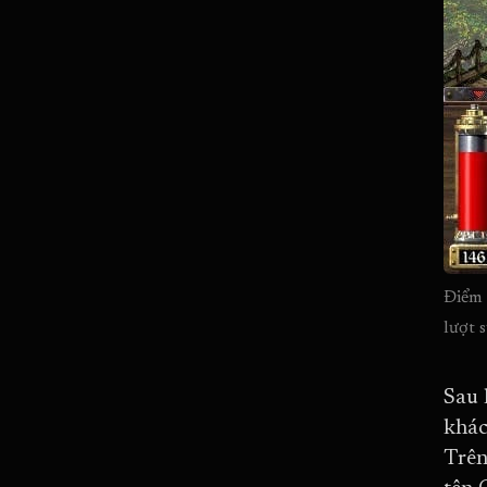
Điểm 
lượt 
Sau 
khác
Trên