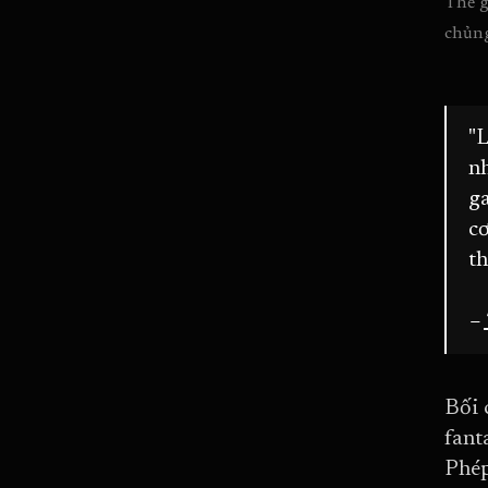
Thế g
chủng
"L
n
g
cơ
th
–
Bối 
fant
Phép