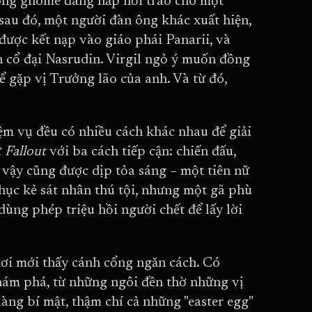
 ông gnome đang hấp hối trao cho một
y sau đó, một người đàn ông khác xuất hiện,
 được kết nạp vào giáo phái Panarii, và
ần cổ đại Nasrudin. Virgil ngỏ ý muốn đồng
ể gặp vị Trưởng lão của anh. Và từ đó,
iệm vụ đều có nhiều cách khác nhau để giải
ư
Fallout
với ba cách tiếp cận: chiến đấu,
 vậy cũng được dịp tỏa sáng − một tiên nữ
hục kẻ sát nhân thú tội, nhưng một gã phù
dùng phép triệu hồi người chết để lấy lời
hơi mới thấy cánh cổng ngăn cách. Có
khám phá, từ những ngôi đền thờ những vị
àng bí mật, thậm chí cả những "easter egg"