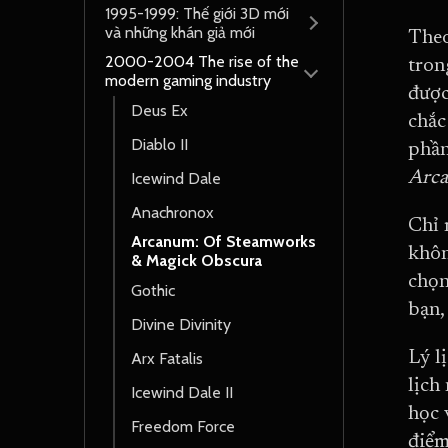
1995-1999: Thế giới 3D mới
và những khán giả mới
Theo
2000-2004 The rise of the
tron
modern gaming industry
được
Deus Ex
chắc
Diablo II
phần
Arc
Icewind Dale
Anachronox
Chỉ 
Arcanum: Of Steamworks
khôn
& Magick Obscura
chọn
Gothic
bạn,
Divine Divinity
Lý l
Arx Fatalis
lịch
Icewind Dale II
học 
Freedom Force
điểm