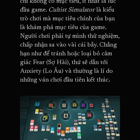
chí không có mục tiêu, ít nhất là lúc
đầu game.
Cultist Simulator
là kiểu
trò chơi mà mục tiêu chính của bạn
là khám phá mục tiêu của game.
Người chơi phải tự mình thử nghiệm,
chấp nhận sa vào vài cái bẫy. Chẳng
hạn như để tránh hoặc loại bỏ cảm
giác Fear (Sợ Hãi), thứ sẽ dẫn tới
Anxiety (Lo Âu) và thường là lí do
những ván chơi đầu tiên kết thúc.