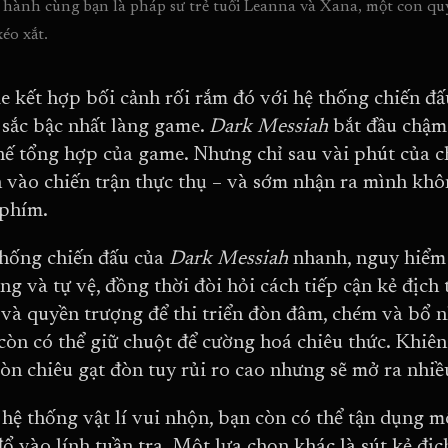
hành cùng bạn là pháp sư trẻ tuổi Leanna và Xana, một con quỷ
xéo xắt.
 kết hợp bối cảnh rối rắm đó với hệ thống chiến đấu
 sắc bậc nhất làng game.
Dark Messiah
bắt đầu chậm 
hế tổng hợp của game. Nhưng chỉ sau vài phút của ch
 vào chiến trận thực thụ – và sớm nhận ra mình khô
phím.
hống chiến đấu của
Dark Messiah
nhanh, nguy hiểm 
ng và tự vệ, đồng thời đòi hỏi cách tiếp cận kẻ địch 
và quyền trượng để thi triển đòn đâm, chém và bổ n
còn có thể giữ chuột để cường hoá chiêu thức. Khiên
còn chiêu gạt đòn tuy rủi ro cao nhưng sẽ mở ra nhi
hệ thống vật lí vui nhộn, bạn còn có thể tận dụng mô
đổ vào lính tuần tra. Một lựa chọn khác là sút kẻ đ