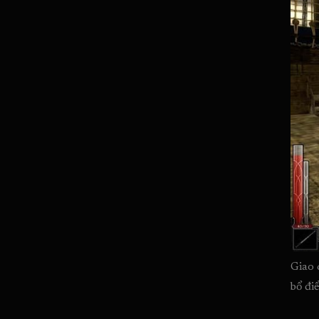
Giao 
bổ đi