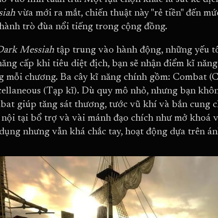
siah
vừa mới ra mắt, chiến thuật này "rẻ tiền" đến m
thành trò đùa nổi tiếng trong cộng đồng.
Dark Messiah
tập trung vào hành động, những yếu t
hăng cấp khi tiêu diệt địch, bạn sẽ nhận điểm kĩ nă
g mỗi chương. Ba cây kĩ năng chính gồm: Combat (C
ellaneous (Tạp kĩ). Dù quy mô nhỏ, nhưng bạn khôn
at giúp tăng sát thương, tước vũ khí và bắn cung 
nội tại bổ trợ và vài mánh đạo chích như mở khoá v
dụng nhưng vẫn khá chắc tay, hoạt động dựa trên á