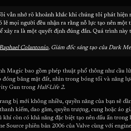
ôi vẫn nhớ rõ khoảnh khắc khi chúng tôi phát hiện r
 lẽ mọi người đều nhận ra rằng nỗ lực tạo nên một 
ể xảy ra là một quyết định đúng đắn. Quá trình này th
Raphael Colantonio
, Giám đốc sáng tạo của Dark Me
h Magic bao gồm phép thuật phổ thông như cầu lửa
 đóng băng mặt đất, nhìn trong bóng tối và năng lực
ity Gun trong
Half-Life 2
.
rang bị mới không nhiều, quyền năng của bạn sẽ dần
thanh kiếm, dao găm, quyền trượng, cung hoặc áo gi
ũ khí còn có khả năng đặc biệt tạo nên dấu ấn trong
ne Source phiên bản 2006 của Valve cùng với engin