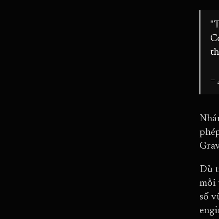
"T
Có
th
–
Nhán
phép
Grav
Dù t
mỗi 
số v
engi