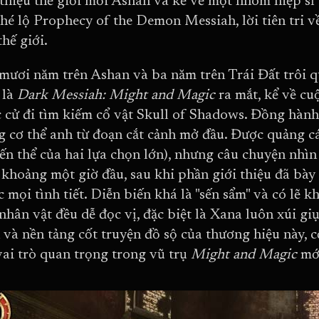
 thiệu thế giới mới Ashan và kể về một nhóm hiệp sĩ
 hé lộ Prophecy of the Demon Messiah, lời tiên tri v
thế giới.
mươi năm trên Ashan và ba năm trên Trái Đất trôi qua
 là
Dark Messiah: Might and Magic
ra mắt, kể về cu
 cử đi tìm kiếm cổ vật Skull of Shadows. Đồng hành
g cơ thể anh từ đoạn cắt cảnh mở đầu. Được quảng cá
iến thể của hai lựa chọn lớn), nhưng câu chuyện nhìn
 khoảng một giờ đầu, sau khi phần giới thiệu đã bày
c mọi tình tiết. Diễn biến khá là "sến sẩm" và có lẽ
nhân vật đều dễ đọc vị, đặc biệt là Xana luôn xúi gi
 và nền tảng cốt truyện đồ sộ của thương hiệu này, 
vai trò quan trọng trong vũ trụ
Might and Magic
mớ