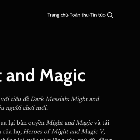
Trang chủ
•
Toàn thư
•
Tin tức
•
t and Magic
với tiêu đề Dark Messiah: Might and
u người chơi mới.
ua lại bản quyền
Might and Magic
và tái
n của họ,
Heroes of Might and Magic V
,