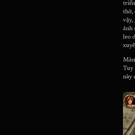
triể
thờ,
vậy,
ánh 
leo 
xuyê
Màn 
Tuy 
này 