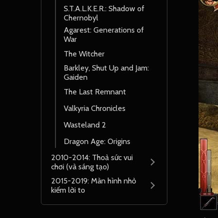
S.T.A.L.K.E.R.: Shadow of
Chernobyl
Agarest: Generations of
War
The Witcher
Barkley, Shut Up and Jam:
Gaiden
The Last Remnant
Valkyria Chronicles
Wasteland 2
Dragon Age: Origins
2010-2014: Thoả sức vui
chơi (và sáng tạo)
2015-2019: Màn hình nhỏ
kiếm lời to