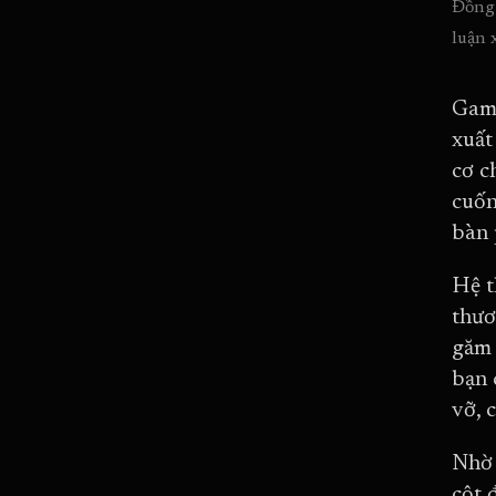
Đồng 
luận 
Game
xuất
cơ c
cuốn
bàn 
Hệ t
thươ
găm 
bạn 
vỡ, 
Nhờ 
cột 