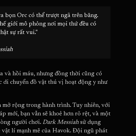
a bọn Orc có thể trượt ngã trên băng.
thế giới mô phỏng nơi mọi thứ đều có
ật sự rất vui."
ssiah
 và hồi máu, nhưng đồng thời cũng có
 di chuyển đồ vật thú vị hoạt động y như
 mở rộng trong hành trình. Tuy nhiên, với
áp mới, bạn vẫn sẽ khoẻ hơn rõ rệt, và một
 lòng người chơi.
Dark Messiah
sử dụng
e vật lí mạnh mẽ của Havok. Đội ngũ phát