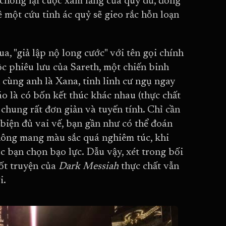
 chống lại cuộc xâm lăng của quỷ dữ, đồng
ề một cứu tinh ác quỷ sẽ gieo rắc hỗn loạn
, "giả lập nộ long cước" với tên gọi chính
ộc phiêu lưu của Sareth, một chiến binh
 cùng anh là Xana, tinh linh cư ngụ ngay
o là có bốn kết thúc khác nhau (thực chất
 chung rất đơn giản và tuyến tính. Chỉ cần
 biện đủ vai vế, bạn gần như có thể đoán
 không mang màu sắc quá nghiêm túc, khi
ục bạn chọn bạo lực. Dẫu vậy, xét trong bối
cốt truyện của
Dark Messiah
thực chất vẫn
i.