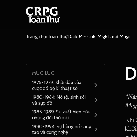
Trang chủ
/
Toàn thư
/
Dark Messiah: Might and Magic
D
MỤC LỤC
1975-1979: Khởi đầu của
cuộc đổ bộ kĩ thuật số
1980-1984: Nở rộ, sinh sôi
*Năm
và sụp đổ
Magi
1985-1989: Sự xuất hiện của
những đối thủ mới
Khi 
1990-1994: Sự bùng nổ sáng
khởi
tạo và công nghệ