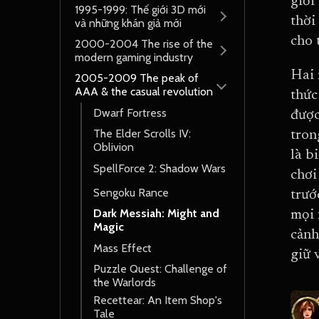
giới
1995-1999: Thế giới 3D mới
thời
và những khán giả mới
cho 
2000-2004 The rise of the
modern gaming industry
Hai 
2005-2009 The peak of
AAA & the casual revolution
thức
Dwarf Fortress
được
The Elder Scrolls IV:
tron
Oblivion
là b
SpellForce 2: Shadow Wars
chơi
Sengoku Rance
trướ
Dark Messiah: Might and
mọi 
Magic
cảnh
Mass Effect
giữ 
Puzzle Quest: Challenge of
the Warlords
Recettear: An Item Shop's
Tale