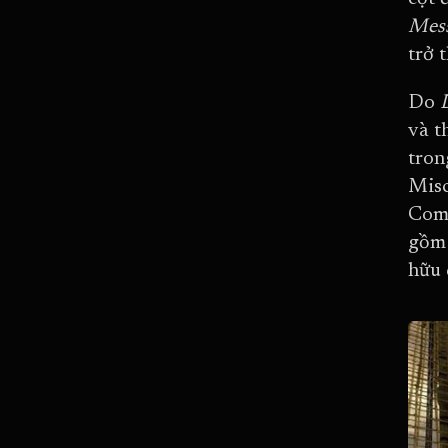
Mes
trở 
Do
và t
tron
Misc
Comb
gồm 
hữu 