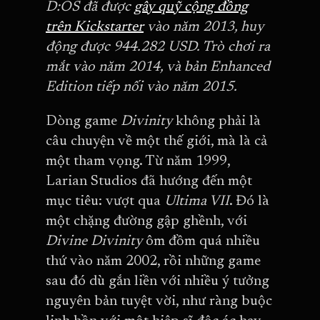
D:OS đã được
gây quỹ cộng đồng
trên Kickstarter
vào năm 2013, huy
động được 944.282 USD. Trò chơi ra
mắt vào năm 2014, và bản Enhanced
Edition tiếp nối vào năm 2015.
Dòng game
Divinity
không phải là
câu chuyện về một thế giới, mà là cả
một tham vọng. Từ năm 1999,
Larian Studios đã hướng đến một
mục tiêu: vượt qua
Ultima VII
. Đó là
một chặng đường gập ghềnh, với
Divine Divinity
ôm đồm quá nhiều
thứ vào năm 2002, rồi những game
sau đó dù gắn liền với nhiều ý tưởng
nguyên bản tuyệt vời, như ràng buộc