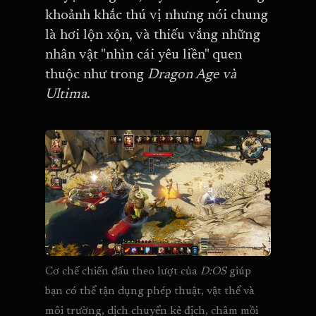
khoảnh khắc thú vị nhưng nói chung
là hơi lộn xộn, và thiếu vắng những
nhân vật "nhìn cái yêu liền" quen
thuộc như trong
Dragon Age và
Ultima
.
Cơ chế chiến đấu theo lượt của 
D:OS
 giúp 
bạn có thể tận dụng phép thuật, vật thể và 
môi trường, dịch chuyển kẻ địch, châm mồi 