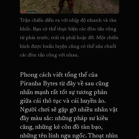
Trận chiến diễn ra với nhịp độ nhanh và tàn 
khốc. Bạn có thể thực hiện các đòn tấn công 
từ phía trước, trái và phải hoặc đỡ. Một chiến 
binh được huấn luyện cũng có thể xâu chuỗi 
các đòn tấn công với nhau.
Phong cách viết tổng thể của
Piranha Bytes từ đây về sau cũng
nhấn mạnh rất tốt sự tương phản
giữa cái thô tục và cái huyền ảo.
Người chơi sẽ gặp gỡ nhiều nhân vật
đầy màu sắc: những pháp sư kiêu
căng, những kẻ côn đồ tàn bạo,
những tên lính ngu ngốc. Thoạt nhìn