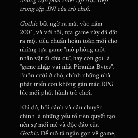
nhưng bạn phải thiết lập trực tiếp
trong tệp .INI của trò chơi.
Gothic
bất ngờ ra mắt vào năm
2001, và với tôi, tựa game này đã đặt
ra một tiêu chuẩn hoàn toàn mới cho
những tựa game "mô phỏng một
nhân vật đi chu du", hay còn gọi là
"game nhập vai nhà Piranha Bytes".
Buồn cười ở chỗ, chính những nhà
phát triển còn không gán mác RPG
lúc mới phát hành trò chơi.
Khi đó, bối cảnh và câu chuyện
chính là những yếu tố tiên quyết tạo
nên sự mới mẻ và độc đáo của
Gothic
. Để mô tả ngắn gọn về game,