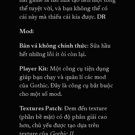
hai game là hai nửa tạo nên một tổng
thể tuyệt vời, và bạn không thể có
cái này mà thiếu cái kia được.
DR
Mod:
Bản vá không chính thức:
Sửa hầu
hết những lỗi ít ỏi còn lại.
Player Kit:
Một công cụ tiện dụng
giúp bạn chạy và quản lí các mod
của Gothic. Đây là công cụ bắt buộc
cho một số mod.
Textures Patch:
Đem đến texture
(phần bề mặt) có độ phân giải cao
hơn, chủ yếu được tạo dựa trên
texture của
Gothic II
.