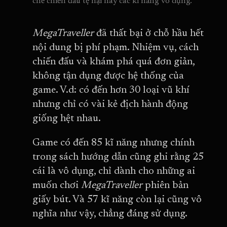
chế chiến đấu tệ hại hay các kĩ năng vô dụng.
MegaTraveller
đã thất bại ở chỗ hầu hết
nội dung bị phí phạm. Nhiệm vụ, cách
chiến đấu và khám phá quá đơn giản,
không tận dụng được hệ thống của
game. V.d: có đến hơn 30 loại vũ khí
nhưng chỉ có vài kẻ địch hành động
giống hệt nhau.
Game có đến 85 kĩ năng nhưng chính
trong sách hướng dẫn cũng ghi rằng 25
cái là vô dụng, chỉ dành cho những ai
muốn chơi
MegaTraveller
phiên bản
giấy bút. Và 57 kĩ năng còn lại cũng vô
nghĩa như vậy, chẳng đáng sử dụng.