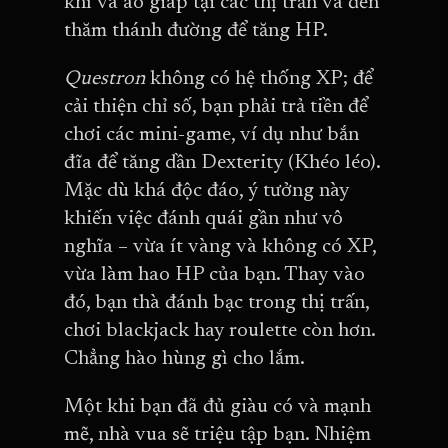
khí và áo giáp tại các thị trấn và đến
thăm thánh đường để tăng HP.
Questron
không có hệ thống XP; để
cải thiện chỉ số, bạn phải trả tiền để
chơi các mini-game, ví dụ như bắn
đĩa để tăng dần Dexterity (Khéo léo).
Mặc dù khá độc đáo, ý tưởng này
khiến việc đánh quái gần như vô
nghĩa – vừa ít vàng và không có XP,
vừa làm hao HP của bạn. Thay vào
đó, bạn thà đánh bạc trong thị trấn,
chơi blackjack hay roulette còn hơn.
Chẳng hào hùng gì cho lắm.
Một khi bạn đã đủ giàu có và mạnh
mẽ, nhà vua sẽ triệu tập bạn. Nhiệm