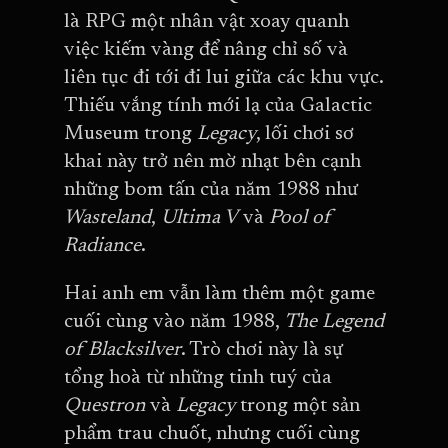
là RPG một nhân vật xoay quanh
việc kiếm vàng để nâng chỉ số và
liên tục đi tới đi lui giữa các khu vực.
Thiếu vắng tính mới lạ của Galactic
Museum trong
Legacy
, lối chơi sơ
khai này trở nên mờ nhạt bên cạnh
những bom tấn của năm 1988 như
Wasteland
,
Ultima V
và
Pool of
Radiance
.
Hai anh em vẫn làm thêm một game
cuối cùng vào năm 1988,
The Legend
of Blacksilver
. Trò chơi này là sự
tổng hoà từ những tinh tuý của
Questron
và
Legacy
trong một sản
phẩm trau chuốt, nhưng cuối cùng