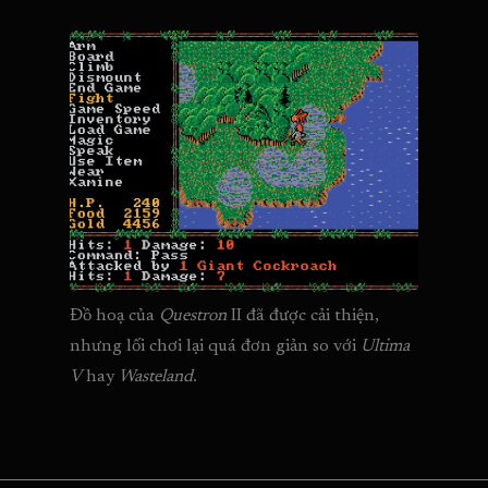
Đồ hoạ của 
Questron 
II đã được cải thiện, 
nhưng lối chơi lại quá đơn giản so với 
Ultima 
V
 hay 
Wasteland
.