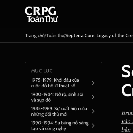
Trang chủ
/
Toàn thư
/
Septerra Core: Legacy of the Cre
S
MỤC LỤC
1975-1979: Khởi đầu của
C
cuộc đổ bộ kĩ thuật số
1980-1984: Nở rộ, sinh sôi
và sụp đổ
1985-1989: Sự xuất hiện của
Bria
những đối thủ mới
vào
1990-1994: Sự bùng nổ sáng
tạo và công nghệ
bản 