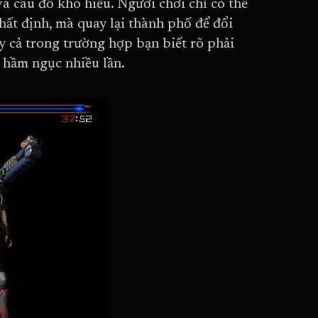
và câu đố khó hiểu. Người chơi chỉ có thể
hất định, mà quay lại thành phố để đổi
ay cả trong trường hợp bạn biết rõ phải
t hầm ngục nhiều lần.