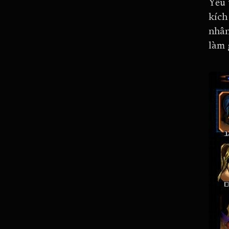
Yếu 
kích
nhân
làm 