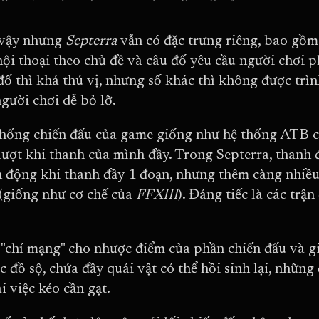
 vậy nhưng
Septerra
vẫn có đặc trưng riêng, bao gồm
hội thoại theo chủ đề và câu đố yêu cầu người chơi 
đố thì khá thú vị, nhưng số khác thì không được tr
gười chơi dễ bỏ lỡ.
hống chiến đấu của game giống như hệ thống ATB 
lượt khi thanh của mình đầy. Trong Septerra, thanh 
 động khi thanh đầy 1 đoạn, nhưng thêm càng nhiều
(giống như cơ chế của
FFXIII
). Đáng tiếc là các tr
"chí mạng" cho nhược điểm của phần chiến đấu và gi
c đồ sộ, chứa đầy quái vật có thể hồi sinh lại, nhữn
i việc kéo cần gạt.