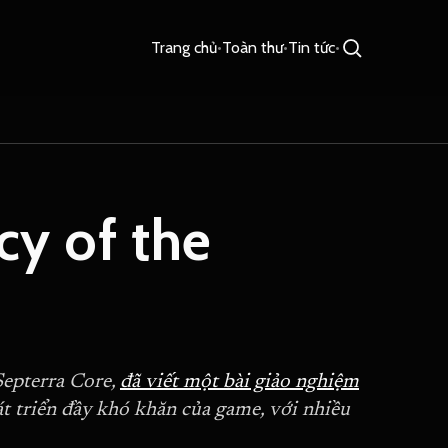
Trang chủ
•
Toàn thư
•
Tin tức
•
cy of the
Septerra Core,
đã viết một bài giảo nghiệm
át triển đầy khó khăn của game, với nhiều