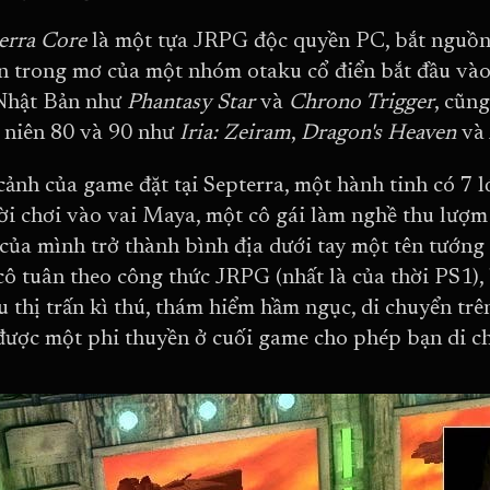
erra Core
là một tựa JRPG độc quyền PC, bắt nguồn 
n trong mơ của một nhóm otaku cổ điển bắt đầu và
Nhật Bản như
Phantasy Star
và
Chrono Trigger
, cũn
 niên 80 và 90 như
Iria: Zeiram
,
Dragon's Heaven
và
cảnh của game đặt tại Septerra, một hành tinh có 7 lớ
i chơi vào vai Maya, một cô gái làm nghề thu lượm 
của mình trở thành bình địa dưới tay một tên tướng 
cô tuân theo công thức JRPG (nhất là của thời PS1)
u thị trấn kì thú, thám hiểm hầm ngục, di chuyển trê
được một phi thuyền ở cuối game cho phép bạn di ch