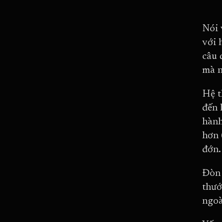
Nói
với 
câu 
mà n
Hệ t
đến 
hành
hơn 
đớn.
Đòn 
thướ
ngoà