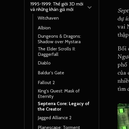
1995-1999: Thế giới 3D mới
và những khán giả mới
Sept
Witchaven
dự á
vai 
Albion
thập
Dungeons & Dragons:
Shadow over Mystara
The Elder Scrolls II:
Bối 
Daggerfall
Ngườ
Diablo
phố 
Baldur's Gate
của 
nhiề
Fallout 2
tìm 
King's Quest: Mask of
Eternity
Septerra Core: Legacy of
the Creator
Jagged Alliance 2
Planescape: Torment