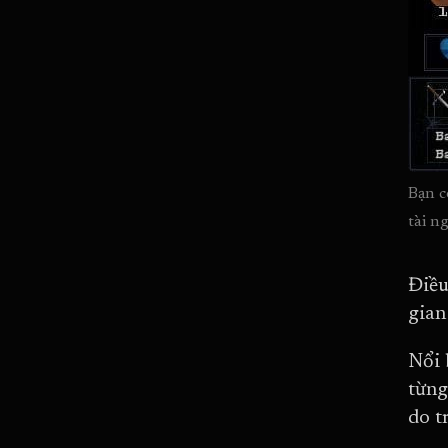
Bạn c
tài n
Điều
gian
Nổi 
từng
do t