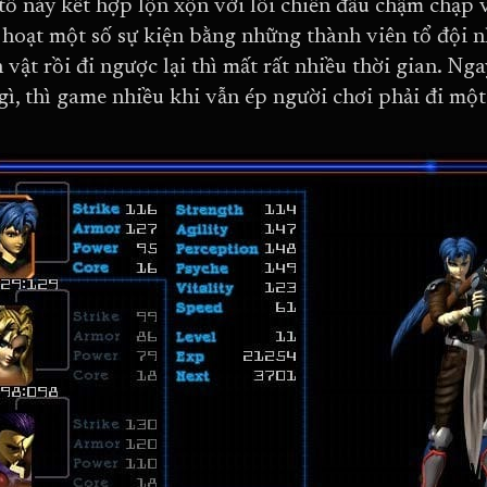
tố này kết hợp lộn xộn với lối chiến đấu chậm chạp 
 hoạt một số sự kiện bằng những thành viên tổ đội n
 vật rồi đi ngược lại thì mất rất nhiều thời gian. Ng
gì, thì game nhiều khi vẫn ép người chơi phải đi mộ