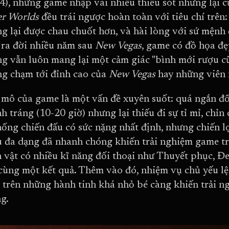
4), những game nhập vai nhiều thiếu sót nhưng lại c
r Worlds
đều trái ngược hoàn toàn với tiêu chí trê
g lại được chau chuốt hơn, và hài lòng với sứ mệnh
ra đời nhiều năm sau
New Vegas
, game có đồ họa đẹ
g vẫn luôn mang lại một cảm giác "bình mới rượu c
g chạm tới đỉnh cao của
New Vegas
hay những viên 
mô của game là một vấn đề xuyên suốt: quá ngắn đố
h tráng (10-20 giờ) nhưng lại thiếu đi sự tỉ mỉ, chỉn
hống chiến đấu có sức nặng nhất định, nhưng chiến l
u đa dạng đã nhanh chóng khiến trải nghiệm game trở
 vật có nhiều kĩ năng đối thoại như Thuyết phục, Đ
cùng một kết quả. Thêm vào đó, nhiệm vụ chủ yếu lệ 
 trên những hành tinh khá nhỏ bé càng khiến trải n
g.