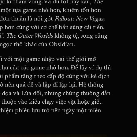
ực kì tham vọng. Và dù tốt hay xấu,
The
n: một tựa game nhỏ hơn, khiêm tốn hơn
 đơn thuần là nối gót
Fallout: New Vegas
.
p hơn cùng với cơ chế bắn súng cải tiến,
ũ".
The Outer Worlds
không tệ, song cũng
ngọc thô khác của Obsidian.
i với một game nhập vai thế giới mở
 chu của các game nhỏ hơn. Để lấy ví dụ thì
ợi phẩm tăng theo cấp độ cùng với kẻ địch
 nên quá dễ và lặp đi lặp lại. Hệ thống
e dọa và Lừa dối, nhưng chúng thường dẫn
thuộc vào kiểu chạy việc vặt hoặc giết
ghiệm phiêu lưu trở nên ngày một miễn