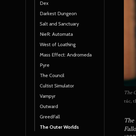
Dex
Darkest Dungeon
Salt and Sanctuary
NieR: Automata
West of Loathing
Mass Effect: Andromeda
Pyre
The Council
Cultist Simulator
The O
Vampyr
túc, 
Outward
GreedFall
The 
The Outer Worlds
Fall