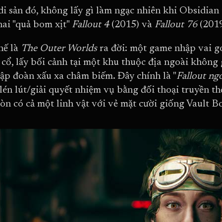
di sản đó, không lấy gì làm ngạc nhiên khi Obsidian 
hai "quả bom xịt"
Fallout 4
(2015) và
Fallout 76
(2019
hế là
The Outer Worlds
ra đời: một game nhập vai g
 cổ, lấy bối cảnh tại một khu thuộc địa ngoài không 
tập đoàn xấu xa châm biếm. Đây chính là "
Fallout ng
lén lút/giải quyết nhiệm vụ bằng đối thoại truyền th
còn có cả một linh vật với vẻ mặt cười giống Vault B