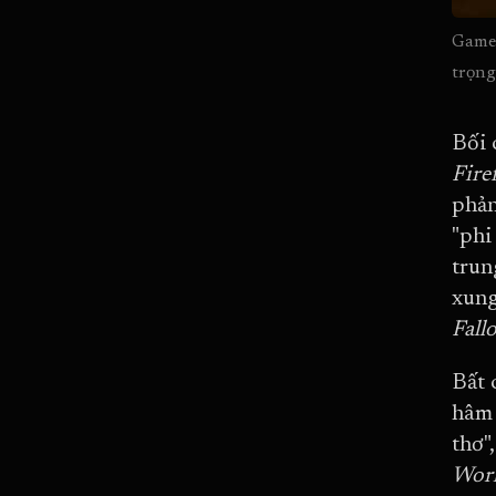
Game 
trọng
Bối 
Fire
phản
"phi
trun
xung
Fall
Bất 
hâm 
thơ"
Wor