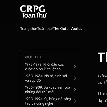
Trang chủ
/
Toàn thư
/
The Outer Worlds
T
MỤC LỤC
1975-1979: Khởi đầu của
cuộc đổ bộ kĩ thuật số
1980-1984: Nở rộ, sinh sôi
Obsi
và sụp đổ
có t
1985-1989: Sự xuất hiện của
những đối thủ mới
Hơn 
1990-1994: Sự bùng nổ sáng
đại 
tạo và công nghệ