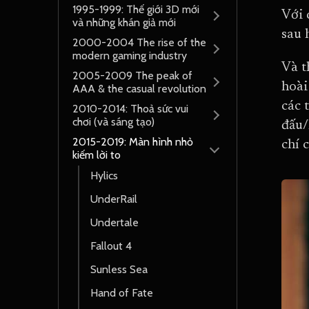
1995-1999: Thế giới 3D mới
Với 
và những khán giả mới
sau 
2000-2004 The rise of the
modern gaming industry
Và t
2005-2009 The peak of
hoài
AAA & the casual revolution
các 
2010-2014: Thoả sức vui
chơi (và sáng tạo)
đấu/
2015-2019: Màn hình nhỏ
chí 
kiếm lời to
Hylics
UnderRail
Undertale
Fallout 4
Sunless Sea
Hand of Fate