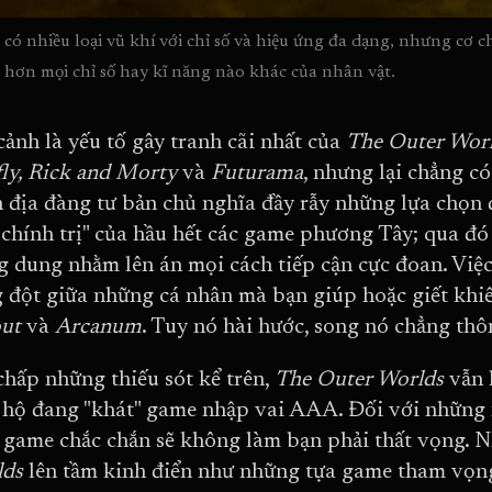
có nhiều loại vũ khí với chỉ số và hiệu ứng đa dạng, nhưng cơ c
 hơn mọi chỉ số hay kĩ năng nào khác của nhân vật.
cảnh là yếu tố gây tranh cãi nhất của
The Outer Wor
fly, Rick and Morty
và
Futurama
, nhưng lại chẳng c
 địa đàng tư bản chủ nghĩa đầy rẫy những lựa chọn 
 chính trị" của hầu hết các game phương Tây; qua đó
g dung nhằm lên án mọi cách tiếp cận cực đoan. Việ
 đột giữa những cá nhân mà bạn giúp hoặc giết khiến
out
và
Arcanum
. Tuy nó hài hước, song nó chẳng th
chấp những thiếu sót kể trên,
The Outer Worlds
vẫn 
hộ đang "khát" game nhập vai AAA. Đối với những 
, game chắc chắn sẽ không làm bạn phải thất vọng. 
lds
lên tầm kinh điển như những tựa game tham vọng