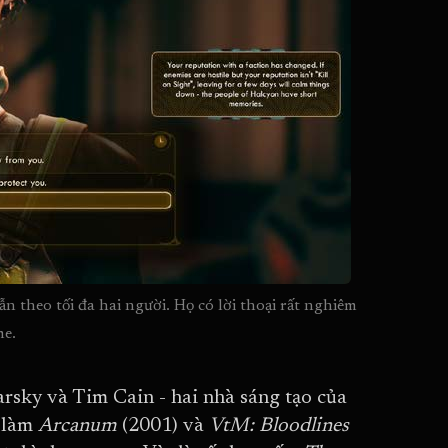
n theo tối đa hai người. Họ có lời thoại rất nghiêm 
me.
rsky và Tim Cain - hai nhà sáng tạo của
ã làm
Arcanum
(2001) và
VtM: Bloodlines