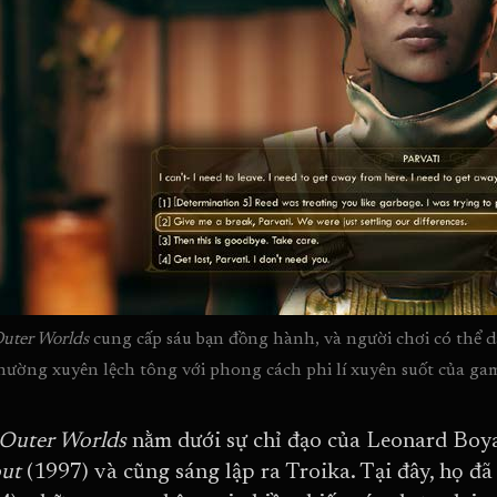
uter Worlds
 cung cấp sáu bạn đồng hành, và người chơi có thể dẫ
thường xuyên lệch tông với phong cách phi lí xuyên suốt của ga
Outer Worlds
nằm dưới sự chỉ đạo của Leonard Boya
out
(1997) và cũng sáng lập ra Troika. Tại đây, họ đ