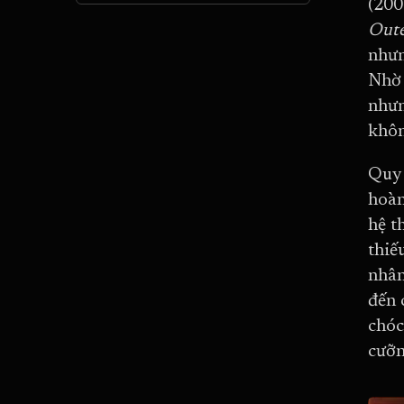
(200
Oute
nhưn
Nhờ 
nhưn
khôn
Quy 
hoàn
hệ t
thiế
nhân
đến 
chóc
cưỡn