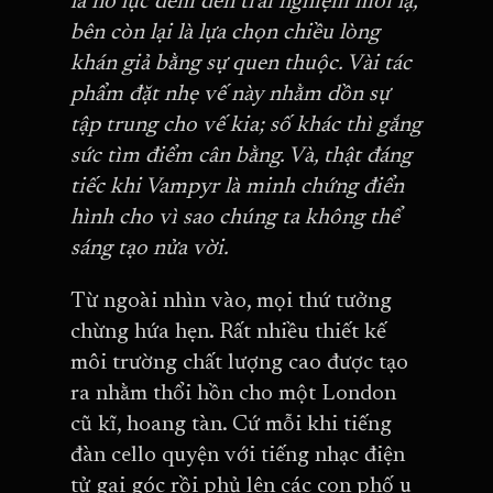
là nỗ lực đem đến trải nghiệm mới lạ,
bên còn lại là lựa chọn chiều lòng
khán giả bằng sự quen thuộc. Vài tác
phẩm đặt nhẹ vế này nhằm dồn sự
tập trung cho vế kia; số khác thì gắng
sức tìm điểm cân bằng. Và, thật đáng
tiếc khi Vampyr là minh chứng điển
hình cho vì sao chúng ta không thể
sáng tạo nửa vời.
Từ ngoài nhìn vào, mọi thứ tưởng
chừng hứa hẹn. Rất nhiều thiết kế
môi trường chất lượng cao được tạo
ra nhằm thổi hồn cho một London
cũ kĩ, hoang tàn. Cứ mỗi khi tiếng
đàn cello quyện với tiếng nhạc điện
tử gai góc rồi phủ lên các con phố u